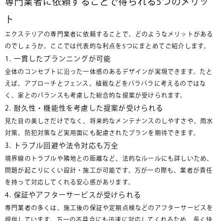
専門業者に依頼することで得られる5つのメリッ
ト
エクステリアの専門業者に依頼することで、どのようなメリットがある
のでしょうか。ここでは代表的な利点を5つにまとめてご紹介します。
1. 一貫したプランニングが可能
全体のコンセプトに沿った一体感のあるデザインが実現できます。たと
えば、アプローチとフェンス、植栽などをバラバラに考えるのではな
く、家とのバランスも考慮した総合的な提案が受けられます。
2. 耐久性・機能性を考慮した提案が受けられる
見た目の美しさだけでなく、将来的なメンテナンスのしやすさや、雨水
対策、防犯対策など実用面にも配慮されたプランを期待できます。
3. トラブル回避や法令対応も万全
境界線のトラブルや隣地との距離など、法的なルールにも詳しいため、
問題が起こりにくい設計・施工が可能です。万が一の際も、業者が責任
を持って対応してくれる安心感があります。
4. 保証やアフターサービスが受けられる
専門業者の多くは、施工後の保証や定期点検などのアフターサービスを
提供しています。万一の不具合にも迅速に対応してくれるため、長く快