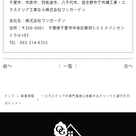
千葉市、市原市、四街道市、八千代市、習志野市で外構工事・エ
クステリア工事なら株式会社ワンガーデン
会社名：株式会社ワンガーデン
住所：〒260-0001 千葉県千葉市中央区都町5-3-5 メゾンセン
トラル103
TEL：043-214-6355
前へ
│ 一覧 │
次へ
トップ
新着情報
ーエクステリアの専門業者に依頼するメリットと選び方の
ポイントー