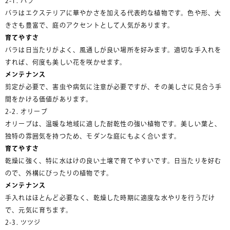
2-1. バラ
バラはエクステリアに華やかさを加える代表的な植物です。色や形、大
きさも豊富で、庭のアクセントとして人気があります。
育てやすさ
バラは日当たりがよく、風通しが良い場所を好みます。適切な手入れを
すれば、何度も美しい花を咲かせます。
メンテナンス
剪定が必要で、害虫や病気に注意が必要ですが、その美しさに見合う手
間をかける価値があります。
2-2. オリーブ
オリーブは、温暖な地域に適した耐乾性の強い植物です。美しい葉と、
独特の雰囲気を持つため、モダンな庭にもよく合います。
育てやすさ
乾燥に強く、特に水はけの良い土壌で育てやすいです。日当たりを好む
ので、外構にぴったりの植物です。
メンテナンス
手入れはほとんど必要なく、乾燥した時期に適度な水やりを行うだけ
で、元気に育ちます。
2-3. ツツジ