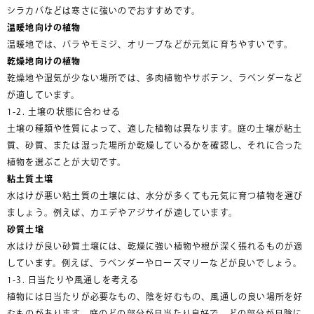
シラカバなどは寒さに強いのでおすすめです。
温暖地向けの植物
温暖地では、バラやモミジ、オリーブなどが元気に育ちやすいです。
乾燥地向けの植物
乾燥地や湿気が少ない場所では、多肉植物やサボテン、ラベンダーなど
が適しています。
1-2. 土壌の状態に合わせる
土壌の種類や性質によって、適した植物は異なります。庭の土壌が粘土
質、砂質、または湿った場所か乾燥しているかを確認し、それに合った
植物を選ぶことが大切です。
粘土質土壌
水はけが悪い粘土質の土壌には、水分が多くても元気に育つ植物を選び
ましょう。例えば、カエデやアジサイが適しています。
砂質土壌
水はけが良い砂質土壌には、乾燥に強い植物や根が深く張れるものが適
しています。例えば、ラベンダーやローズマリーなどが良いでしょう。
1-3. 日当たりや風通しを考える
植物には日当たりが必要なもの、陰を好むもの、風通しの良い場所を好
むものがあります。庭のどの部分が日当たり良好で、どの部分が日陰に